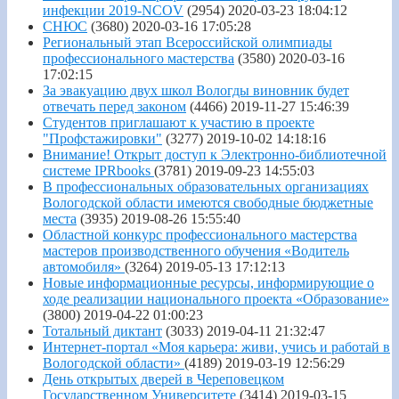
инфекции 2019-NCOV
(2954)
2020-03-23 18:04:12
СНЮС
(3680)
2020-03-16 17:05:28
Региональный этап Всероссийской олимпиады
профессионального мастерства
(3580)
2020-03-16
17:02:15
За эвакуацию двух школ Вологды виновник будет
отвечать перед законом
(4466)
2019-11-27 15:46:39
Студентов приглашают к участию в проекте
"Профстажировки"
(3277)
2019-10-02 14:18:16
Внимание! Открыт доступ к Электронно-библиотечной
системе IPRbooks
(3781)
2019-09-23 14:55:03
В профессиональных образовательных организациях
Вологодской области имеются свободные бюджетные
места
(3935)
2019-08-26 15:55:40
Областной конкурс профессионального мастерства
мастеров производственного обучения «Водитель
автомобиля»
(3264)
2019-05-13 17:12:13
Новые информационные ресурсы, информирующие о
ходе реализации национального проекта «Образование»
(3800)
2019-04-22 01:00:23
Тотальный диктант
(3033)
2019-04-11 21:32:47
Интернет-портал «Моя карьера: живи, учись и работай в
Вологодской области»
(4189)
2019-03-19 12:56:29
День открытых дверей в Череповецком
Государственном Университете
(3414)
2019-03-15