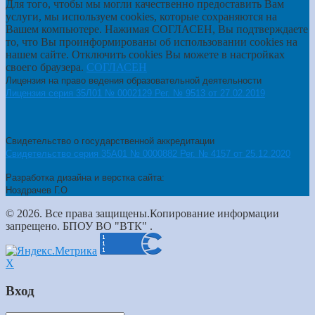
Для того, чтобы мы могли качественно предоставить Вам
услуги, мы используем cookies, которые сохраняются на
Вашем компьютере. Нажимая СОГЛАСЕН, Вы подтверждаете
то, что Вы проинформированы об использовании cookies на
нашем сайте. Отключить cookies Вы можете в настройках
своего браузера.
СОГЛАСЕН
Лицензия на право ведения образовательной деятельности
Лицензия серия 35Л01 № 0002129 Рег. № 9513 от 27.02.2019
Свидетельство о государственной аккредитации
Свидетельство серия 35А01 № 0000882 Рег. № 4157 от 25.12.2020
Разработка дизайна и верстка сайта:
Ноздрачев Г.О
© 2026. Все права защищены.Копирование информации
запрещено. БПОУ ВО "ВТК" .
X
Вход