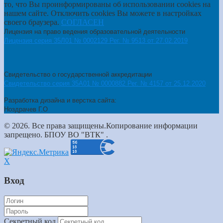
то, что Вы проинформированы об использовании cookies на
нашем сайте. Отключить cookies Вы можете в настройках
своего браузера.
СОГЛАСЕН
Лицензия на право ведения образовательной деятельности
Лицензия серия 35Л01 № 0002129 Рег. № 9513 от 27.02.2019
Свидетельство о государственной аккредитации
Свидетельство серия 35А01 № 0000882 Рег. № 4157 от 25.12.2020
Разработка дизайна и верстка сайта:
Ноздрачев Г.О
© 2026. Все права защищены.Копирование информации
запрещено. БПОУ ВО "ВТК" .
X
Вход
Секретный код