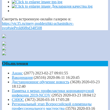
Смотреть встроенную онлайн галерею в:
https://vtc35.ru/mery-podderzhki-uchastnikov-
svo#sigProId68bd348508
Обьявления
Анонс
(2077)
2023-02-27 09:01:55
Вакцинация
(26516)
2020-06-11 16:20:45
Дистанционное обучение новость
(3628)
2020-03-23
18:12:40
Памятка о мерах профилактики коронавирусной
инфекции 2019-NCOV
(2952)
2020-03-23 18:04:12
СНЮС
(3672)
2020-03-16 17:05:28
Региональный этап Всероссийской олимпиады
профессионального мастерства
(3576)
2020-03-16