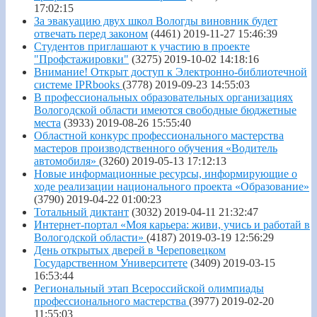
17:02:15
За эвакуацию двух школ Вологды виновник будет
отвечать перед законом
(4461)
2019-11-27 15:46:39
Студентов приглашают к участию в проекте
"Профстажировки"
(3275)
2019-10-02 14:18:16
Внимание! Открыт доступ к Электронно-библиотечной
системе IPRbooks
(3778)
2019-09-23 14:55:03
В профессиональных образовательных организациях
Вологодской области имеются свободные бюджетные
места
(3933)
2019-08-26 15:55:40
Областной конкурс профессионального мастерства
мастеров производственного обучения «Водитель
автомобиля»
(3260)
2019-05-13 17:12:13
Новые информационные ресурсы, информирующие о
ходе реализации национального проекта «Образование»
(3790)
2019-04-22 01:00:23
Тотальный диктант
(3032)
2019-04-11 21:32:47
Интернет-портал «Моя карьера: живи, учись и работай в
Вологодской области»
(4187)
2019-03-19 12:56:29
День открытых дверей в Череповецком
Государственном Университете
(3409)
2019-03-15
16:53:44
Региональный этап Всероссийской олимпиады
профессионального мастерства
(3977)
2019-02-20
11:55:03